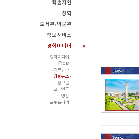
학생지원
장학
도서관/박물관
정보서비스
검색카테고리 선택
경희미디어
경희미디어
Focus
카드뉴스
경희뉴스
홍보물
교내언론
영상
포토갤러리