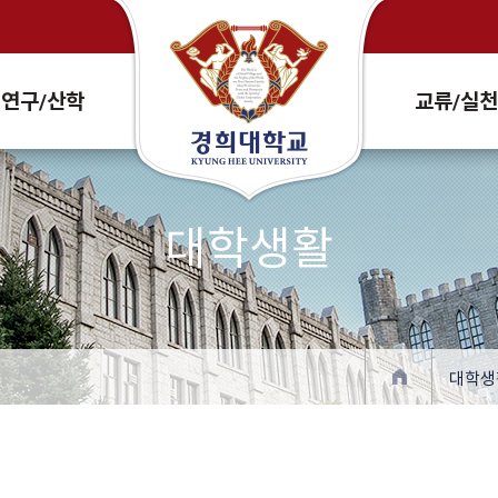
Search Site and People
연구/산학
교류/실
대학생활
대학생
확대
축소
프린트
주소복사