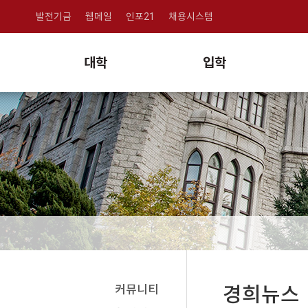
발전기금
웹메일
인포21
채용시스템
대학
입학
커뮤니티
경희뉴스