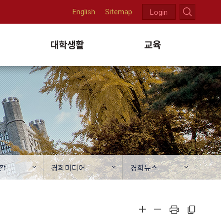
English
Sitemap
Login
천
대학생활
교육
활
경희미디어
경희뉴스